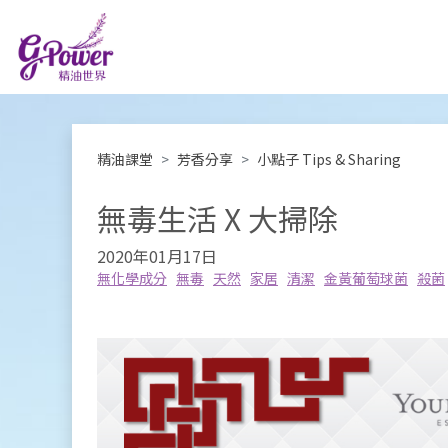
精油課堂
芳香分享
小點子 Tips & Sharing
無毒生活 X 大掃除
2020年01月17日
無化學成分
無毒
天然
家居
清潔
金黃葡萄球菌
殺菌