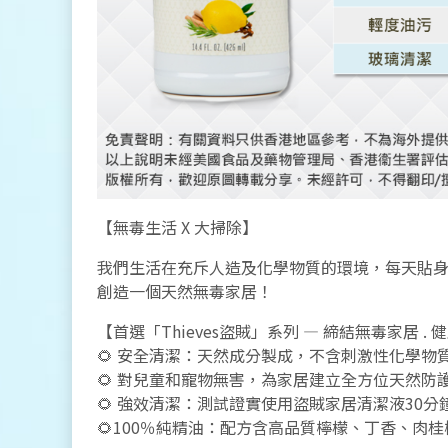
【無毒生活 X 大掃除】
我們生活在充斥人造及化學物質的環境，每天貼
創造一個天然無毒家居！
【首選「Thieves盜賊」系列 — 締結無毒家居 .
🌻 安全清潔：天然成分製成，不含刺激性化學物
🌻 對兒童和寵物無害，為家居建立全方位天然防
🌻 強效清潔：測試證實使用盜賊家居清潔液30分鐘
🌻100％純精油：配方含高品質檸檬、丁香、肉