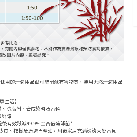
身使用的清潔用品很可能暗藏有害物質，運用天然清潔用品
 健康生活】
質、防腐劑、合成染料及香料
護屏障
後有效殺滅99.9%金黃葡萄球菌*
桂樹皮、桉樹及迷迭香精油，用後家居充滿淡淡天然香氣