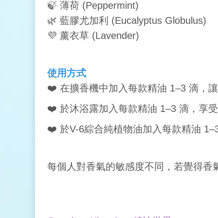
🍃
薄荷 (Peppermint)
🌿
藍膠尤加利 (Eucalyptus Globulus)
💜
薰衣草 (Lavender)
使用方式
❤️
在擴香機中加入每款精油 1–3 滴，
❤️
於沐浴露加入每款精油 1–3 滴，享受
❤️
於
V-6
綜合純植物油加入每款精油 1–
每個人對香氣的敏感度不同，若覺得香