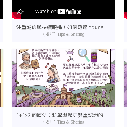
注重誠信與持續跟進！如何透過 Young Living產品教育與跟進真正幫助到人？
小點子 Tips & Sharing
1+1>2 的魔法：科學與歷史雙重認證的「百搭天后」
小點子 Tips & Sharing