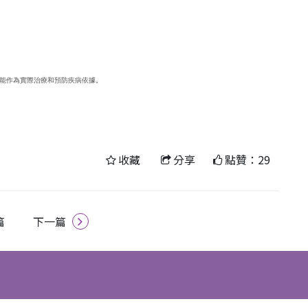
能作為實際治療和預防疾病依據。
。
收藏
分享
點贊：29
篇
下一篇