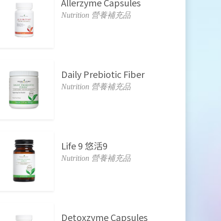
Allerzyme Capsules
Nutrition 營養補充品
Daily Prebiotic Fiber
Nutrition 營養補充品
Life 9 悠活9
Nutrition 營養補充品
Detoxzyme Capsules