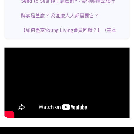
Seed to Seal 種子到密封®️ - 帶你眼睛去旅行
酵素是甚麼？ 為甚麼人人都需要它？
【如何盡享Young Living會員回饋？】（基本
獎勵計劃講解）
Young Living 事業分紅制度
不用Hard Sell也可以發展你的Young Living事
業
Gary 的故事 - Celebrating Gary Young
有傾有講、有KING有講