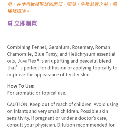
用。在使用敏感區域如面部，頸部，生殖器等之前，需
稀釋精油。
🛒
立即購買
Combining Fennel, Geranium, Rosemary, Roman
Chamomile, Blue Tansy, and Helichrysum essential
oils, JuvaFlex® is an uplifting and peaceful blend
that’s perfect for diffusion or applying topically to
improve the appearance of tender skin.
How To Use:
For aromatic or topical use.
CAUTION: Keep out of reach of children. Avoid using
on infants and very small children. Possible skin
sensitivity. If pregnant or under a doctor's care,
consult your physician. Dilution recommended for