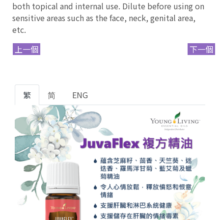
both topical and internal use. Dilute before using on
sensitive areas such as the face, neck, genital area,
etc.
上一個
下一個
繁
简
ENG