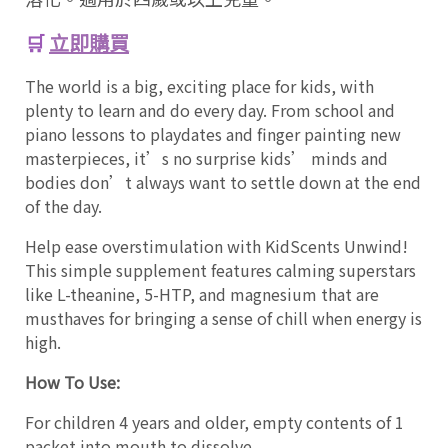
🛒
立即購買
The world is a big, exciting place for kids, with
plenty to learn and do every day. From school and
piano lessons to playdates and finger painting new
masterpieces, it’s no surprise kids’ minds and
bodies don’t always want to settle down at the end
of the day.
Help ease overstimulation with KidScents Unwind!
This simple supplement features calming superstars
like L-theanine, 5-HTP, and magnesium that are
musthaves for bringing a sense of chill when energy is
high.
How To Use:
For children 4 years and older, empty contents of 1
packet into mouth to dissolve.